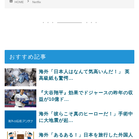
HOME
Netflix
おすすめ記事
海外「日本人はなんて気高いんだ！」 英
高級紙も驚愕...
『大谷翔平』効果でドジャースの昨年の収
益が10億ド...
海外「彼らこそ真のヒーローだ！」手術中
に大地震が起...
海外「あるある！」日本を旅行した外国人