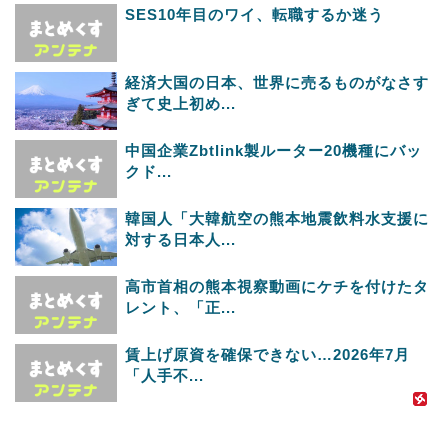
SES10年目のワイ、転職するか迷う
経済大国の日本、世界に売るものがなさす
ぎて史上初め...
中国企業Zbtlink製ルーター20機種にバッ
クド...
韓国人「大韓航空の熊本地震飲料水支援に
対する日本人...
高市首相の熊本視察動画にケチを付けたタ
レント、「正...
賃上げ原資を確保できない…2026年7月
「人手不...