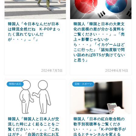
韓国人「今日本なんだが日本
韓国人「韓国と日本の大衆文
は韓流全然だね K-POPまっ
化の規模の差が分かる資料を
たく流れてないんだ
ご覧ください・・・」→「売
が・・・」→「」
上＝影響じゃないか
ら・・・」「イカゲームはど
こに行った」「認知度順で問
い詰めればBTSが負けてない
と思う」
2024年7月5日
2024年6月14日
韓国の反応
芸能・スポーツ
韓国人「韓国人と日本人が交
韓国人「日本の紅白歌合戦の
流した時によく起ることをご
歌手別視聴率をご覧くださ
覧ください・・・」→「これ
い・・・」→「K-POP歌手が
はガチ」「自国の文化にお互
出るとチャンネルを変える