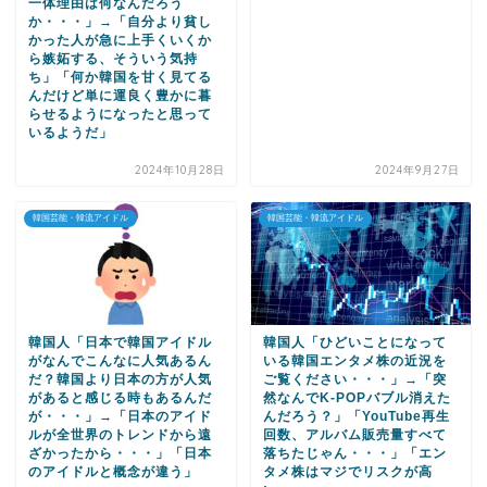
一体理由は何なんだろう
か・・・」→「自分より貧し
かった人が急に上手くいくか
ら嫉妬する、そういう気持
ち」「何か韓国を甘く見てる
んだけど単に運良く豊かに暮
らせるようになったと思って
いるようだ」
2024年10月28日
2024年9月27日
韓国芸能・韓流アイドル
韓国芸能・韓流アイドル
韓国人「日本で韓国アイドル
韓国人「ひどいことになって
がなんでこんなに人気あるん
いる韓国エンタメ株の近況を
だ？韓国より日本の方が人気
ご覧ください・・・」→「突
があると感じる時もあるんだ
然なんでK-POPバブル消えた
が・・・」→「日本のアイド
んだろう？」「YouTube再生
ルが全世界のトレンドから遠
回数、アルバム販売量すべて
ざかったから・・・」「日本
落ちたじゃん・・・」「エン
のアイドルと概念が違う」
タメ株はマジでリスクが高