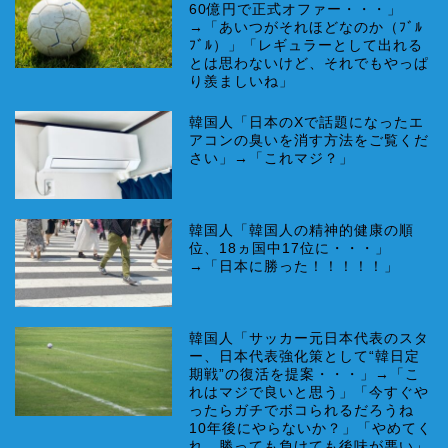
60億円で正式オファー・・・」
→「あいつがそれほどなのか（ﾌﾞﾙ
ﾌﾞﾙ）」「レギュラーとして出れる
とは思わないけど、それでもやっぱ
り羨ましいね」
韓国人「日本のXで話題になったエ
アコンの臭いを消す方法をご覧くだ
さい」→「これマジ？」
韓国人「韓国人の精神的健康の順
位、18ヵ国中17位に・・・」
→「日本に勝った！！！！！」
韓国人「サッカー元日本代表のスタ
ー、日本代表強化策として“韓日定
期戦”の復活を提案・・・」→「こ
れはマジで良いと思う」「今すぐや
ったらガチでボコられるだろうね
10年後にやらないか？」「やめてく
れ、勝っても負けても後味が悪い」