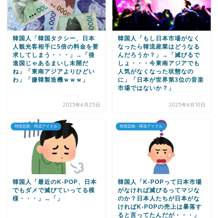
韓国人「韓国タクシー、日本
韓国人「もし日本市場がなく
人観光客相手に5倍の料金を要
なったら韓流産業はどうなる
求してしまう・・・」→「後
んだろうか？」→「滅びるで
進国じゃあるまいし未開だ
しょ・・・今東南アジアでも
ね」「東南アジアよりひどい
人気がなくなった状態なの
わ」「嫌韓製造機ｗｗｗ」
に」「日本が世界第3位の音楽
市場ではないか？」
2025年6月25日
2025年6月10日
韓国芸能・韓流アイドル
韓国芸能・韓流アイドル
韓国人「最近のK-POP、日本
韓国人「K-POPって日本市場
でもダメで滅びていってる模
がなければ滅びるってマジな
様・・・」→「」
のか？日本人たちが日本がな
ければK-POPの売上は暴落す
ると言ってたんだが・・・」