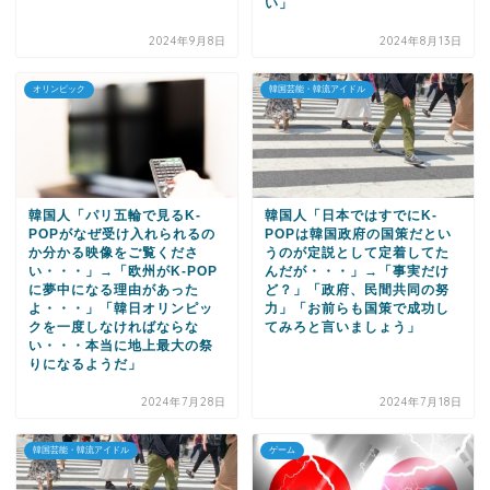
い」
2024年9月8日
2024年8月13日
オリンピック
韓国芸能・韓流アイドル
韓国人「パリ五輪で見るK-
韓国人「日本ではすでにK-
POPがなぜ受け入れられるの
POPは韓国政府の国策だとい
か分かる映像をご覧くださ
うのが定説として定着してた
い・・・」→「欧州がK-POP
んだが・・・」→「事実だけ
に夢中になる理由があった
ど？」「政府、民間共同の努
よ・・・」「韓日オリンピッ
力」「お前らも国策で成功し
クを一度しなければならな
てみろと言いましょう」
い・・・本当に地上最大の祭
りになるようだ」
2024年7月28日
2024年7月18日
韓国芸能・韓流アイドル
ゲーム