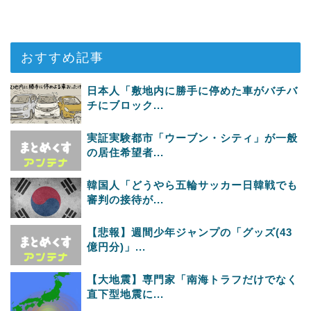
おすすめ記事
日本人「敷地内に勝手に停めた車がバチバ
チにブロック...
実証実験都市「ウーブン・シティ」が一般
の居住希望者...
韓国人「どうやら五輪サッカー日韓戦でも
審判の接待が...
【悲報】週間少年ジャンプの「グッズ(43
億円分)」...
【大地震】専門家「南海トラフだけでなく
直下型地震に...