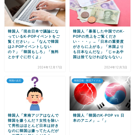
韓国人「現在日本で議論にな
韓国人「暴落した中国でのK-
っているK-POPイベントをご
POPの売上をご覧くださ
覧ください」→「なんで韓国
い・・・」→「日本の重要度
はJ-POPイベントしない
がさらに上がる」「米国より
の？」「韓国もしろ」「無料
も日本なんだな」「じゃあ中
とかすぐに行くよ」
国は捨てなければならない」
2024年12月17日
2024年12月3日
韓国の反応
韓国芸能・韓流アイドル
韓国人「東南アジアはなんで
韓国人「韓国のK-POP vs 日
韓国を嫌うんだ？女性を除い
本のアニメ」→「」
て男性はほとんど日本は好き
なのに韓国は嫌ってたんだが