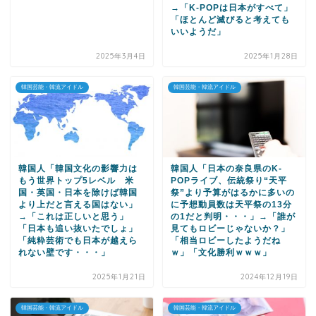
→「K-POPは日本がすべて」
「ほとんど滅びると考えても
いいようだ」
2025年3月4日
2025年1月28日
韓国芸能・韓流アイドル
韓国芸能・韓流アイドル
韓国人「韓国文化の影響力は
韓国人「日本の奈良県のK-
もう世界トップ5レベル 米
POPライブ、伝統祭り“天平
国・英国・日本を除けば韓国
祭”より予算がはるかに多いの
より上だと言える国はない」
に予想動員数は天平祭の13分
→「これは正しいと思う」
の1だと判明・・・」→「誰が
「日本も追い抜いたでしょ」
見てもロビーじゃないか？」
「純粋芸術でも日本が越えら
「相当ロビーしたようだね
れない壁です・・・」
ｗ」「文化勝利ｗｗｗ」
2025年1月21日
2024年12月19日
韓国芸能・韓流アイドル
韓国芸能・韓流アイドル