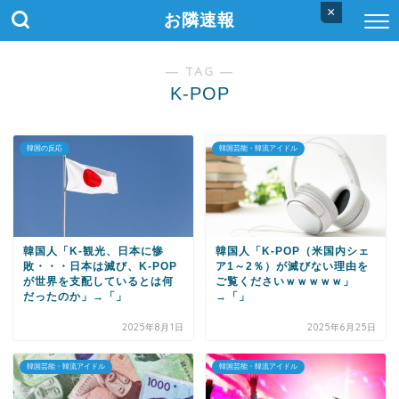
×
お隣速報
― TAG ―
K-POP
韓国の反応
韓国芸能・韓流アイドル
韓国人「K-観光、日本に惨
韓国人「K-POP（米国内シェ
敗・・・日本は滅び、K-POP
ア1～2％）が滅びない理由を
が世界を支配しているとは何
ご覧くださいｗｗｗｗｗ」
だったのか」→「」
→「」
2025年8月1日
2025年6月25日
韓国芸能・韓流アイドル
韓国芸能・韓流アイドル