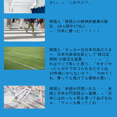
さい」→「これマジ？」
韓国人「韓国人の精神的健康の順
位、18ヵ国中17位に・・・」
→「日本に勝った！！！！！」
韓国人「サッカー元日本代表のスタ
ー、日本代表強化策として“韓日定
期戦”の復活を提案・・・」→「こ
れはマジで良いと思う」「今すぐや
ったらガチでボコられるだろうね
10年後にやらないか？」「やめてく
れ、勝っても負けても後味が悪い」
韓国人「米国が円買い介入・・・米
国と日本が円安阻止へ連携」→「日
本にはめっちゃ気を遣ってあげるね
ｗ」「ウォンも救ってくれ・・・」