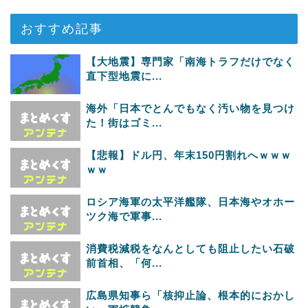
おすすめ記事
【大地震】専門家「南海トラフだけでなく
直下型地震に...
海外「日本でとんでもなく汚い物を見つけ
た！街はゴミ...
【悲報】ドル円、年末150円割れへｗｗｗ
ｗｗ
ロシア海軍の太平洋艦隊、日本海やオホー
ツク海で軍事...
消費税減税をなんとしても阻止したい石破
前首相、「何...
広島県知事ら「核抑止論、根本的におかし