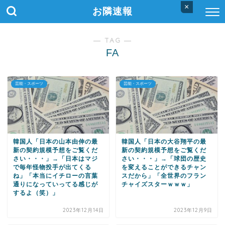
×
お隣速報
― TAG ―
FA
芸能・スポーツ
芸能・スポーツ
韓国人「日本の山本由伸の最
韓国人「日本の大谷翔平の最
新の契約規模予想をご覧くだ
新の契約規模予想をご覧くだ
さい・・・」→「日本はマジ
さい・・・」→「球団の歴史
で毎年怪物投手が出てくる
を変えることができるチャン
ね」「本当にイチローの言葉
スだから」「全世界のフラン
通りになっていってる感じが
チャイズスターｗｗｗ」
するよ（笑）」
2023年12月14日
2023年12月9日