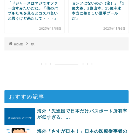
「ドジャースはマジでオファ
ョンフはないのか（泣）」「1
ー出すみたいだね」「他のバ
位大谷、2位山本、15位今永
ブルたちを見るとコスパ良い
本当に羨ましい選手プール
と思うけど果たして・・・」
だ」
2023年11月8日
2023年11月6日
HOME
FA
おすすめ記事
海外「先進国で日本だけパスポート所有率
が低すぎる、...
海外「さすが日本！」日本の医療従事者の