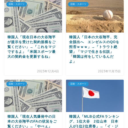
芸能・スポーツ
芸能・スポーツ
韓国人「現在日本の大谷翔平
韓国人「日本の大谷翔平、完
が提示を受けた契約規模をご
全脱出へ エンゼルスのQOを
覧ください」→「これをマジ
拒否ｗｗｗ」→「トラウト絶
でするよ」「米国スポーツ最
望」「マジで生きる伝説」
大の契約金を更新するね」
「韓国は何をしているんだ
よ」
2023年12月4日
2023年11月15日
芸能・スポーツ
芸能・スポーツ
韓国人「現在人気爆発中の日
韓国人「MLB公式FAランキン
本の大谷翔平のFAの状況をご
グ、1位大谷 2位山本 日本
覧ください」→「やべぇ」
人が1位2位席巻」→「イ・ジ