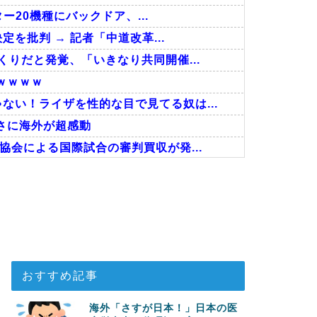
ター20機種にバックドア、...
定を批判 → 記者「中道改革...
くりだと発覚、「いきなり共同開催...
ｗｗｗｗ
ない！ライザを性的な目で見てる奴は...
さに海外が超感動
協会による国際試合の審判買収が発...
しまったディズニー信者、帰国後『...
回の性接待を行い審判を買収していた...
事！W杯予選でレフリーへの不適切...
おすすめ記事
海外「さすが日本！」日本の医