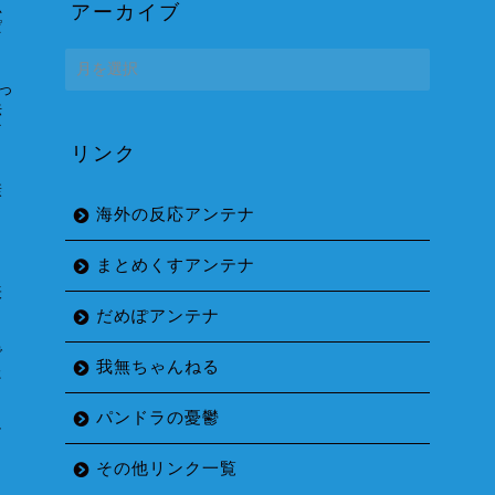
思
アーカイブ
ぱ
ア
ー
っ
カ
法
イ
マ
リンク
ブ
康
海外の反応アンテナ
まとめくすアンテナ
表
と
だめぽアンテナ
で
我無ちゃんねる
た
」
パンドラの憂鬱
け
その他リンク一覧