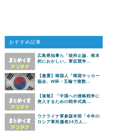
おすすめ記事
広島県知事ら「核抑止論、根本
的におかしい。軍拡競争...
【激震】韓国人「韓国サッカー
協会、W杯・五輪で複数...
【速報】「中国への侵略戦争に
突入するための戦争式典...
ウクライナ軍参謀本部「今年の
ロシア軍死傷者24万人...