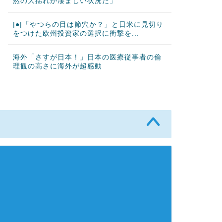
然の大揺れが凄まじい状況だ」
|●|「やつらの目は節穴か？」と日米に見切り
をつけた欧州投資家の選択に衝撃を...
海外「さすが日本！」日本の医療従事者の倫
理観の高さに海外が超感動
韓国人「韓国サッカー協会が行った国際試合
の性的接待の全容がこちら…」→「完全...
海外「2002年も審判を買収したのか！」韓国
サッカー協会による国際試合の審判...
海外「日本なんて行くんじゃなかった…」 日
本を知ってしまったディズニー信者、...
中国人「サッカーW杯 日本紙がブラジル戦の
ベンチ横の録音を公開」 中国人「森...
【激震】韓国人「韓国サッカー協会、W杯・