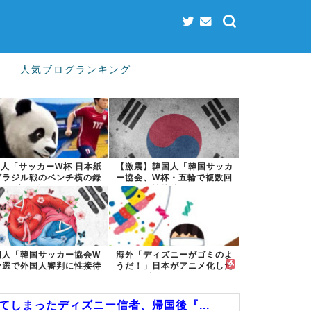
人気ブログランキング
人「サッカーW杯 日本紙
【激震】韓国人「韓国サッカ
ブラジル戦のベンチ横の録
ー協会、W杯・五輪で複数回
音を公開」...
の性接待を行...
国人「韓国サッカー協会W
海外「ディズニーがゴミのよ
予選で外国人審判に性接待
うだ！」日本がアニメ化した
したことが発...
米人気SF作...
しまったディズニー信者、帰国後『...