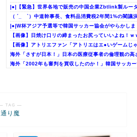
|●|【緊急】世界各地で販売の中国企業Zbtlink製ルー
（ ´_ゝ`）中道幹事長、食料品消費税2年間1%の閣議決
|●|W杯アジア予選等で韓国サッカー協会がやらかしま
【画像】日焼け口リの締まったお尻っていいよね！ｗ
【画像】アトリエファン「アトリエはエ●いゲームじゃ
海外「さすが日本！」日本の医療従事者の倫理観の高
海外「2002年も審判を買収したのか！」韓国サッカー
海外「日本なんて行くんじゃなかった…」 日本を知って
【激震】韓国人「韓国サッカー協会、W杯・五輪で複数
外国人「2002年W杯は?」韓国サッカーに衝撃的不祥
― TAG ―
通り魔
Powered by livedoor 相互RSS