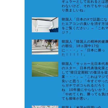
ギュラーとして出れるとは
わないけど、それでもやっ
り羨ましいね」
韓国人「日本のXで話題にな
たエアコンの臭いを消す方
をご覧ください」→「これ
ジ？」
韓国人「韓国人の精神的健
の順位、18ヵ国中17位
に・・・」→「日本に勝っ
た！！！！！」
韓国人「サッカー元日本代
のスター、日本代表強化策
して“韓日定期戦”の復活を提
案・・・」→「これはマジ
良いと思う」「今すぐやっ
らガチでボコられるだろう
ね 10年後にやらないか？
「やめてくれ、勝っても負
ても後味が悪い」
韓国人「米国が円買い介