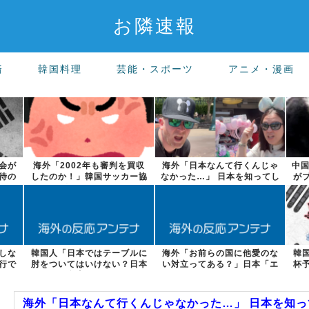
お隣速報
済
韓国料理
芸能・スポーツ
アニメ・漫画
会が
海外「2002年も審判を買収
海外「日本なんて行くんじゃ
中国
待の
したのか！」韓国サッカー協
なかった…」 日本を知ってし
が
会による国...
まったディ...
しな
韓国人「日本ではテーブルに
海外「お前らの国に他愛のな
韓
行で
肘をついてはいけない？日本
い対立ってある？」日本「エ
杯
の食事マナー...
スカレーター...
海外「日本なんて行くんじゃなかった…」 日本を知って