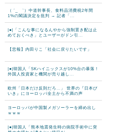
（ ´_ゝ`）中道幹事長、食料品消費税2年間
1%の閣議決定を批判 → 記者「...
|●|「こんな事になるんやから強制置き配は止
めておくべき」とユーザーがドン引...
【悲報】内田りこ「社会に戻りたいです」
|●|韓国人「SKハイニックスが10%台の暴落！
外国人投資家と機関が売り越し...
欧州「日本だけ反則だろ…」 世界の『日本び
いき』にヨーロッパ全土から不満の声
ヨーロッパが中国製メガソーラーを締め出し
ｗｗｗ
|●|韓国人「熊本地震発生時の病院手術中に突