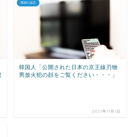
韓国の反応
韓国人「公開された日本の京王線刃物
犯
男放火犯の顔をご覧ください・・・」
日
2021年11月1日