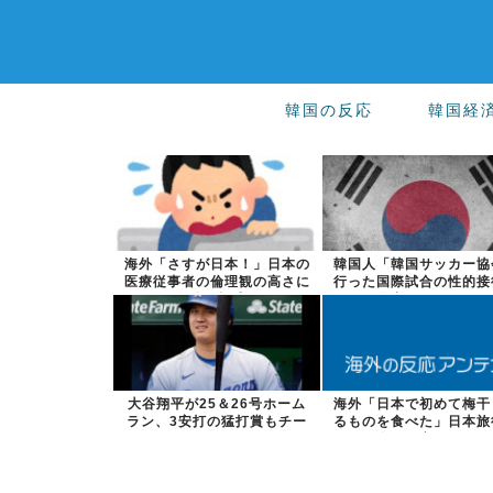
韓国の反応
韓国経
海外「さすが日本！」日本の
韓国人「韓国サッカー協
医療従事者の倫理観の高さに
行った国際試合の性的接
海外が超感動
全容がこちら...
大谷翔平が25＆26号ホーム
海外「日本で初めて梅干
ラン、3安打の猛打賞もチー
るものを食べた」日本旅
ムはまさか...
食べた変わっ...