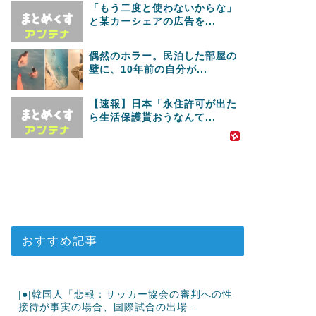
「もう二度と使わないからな」
と某カーシェアの広告を...
偶然のホラー。民泊した部屋の
壁に、10年前の自分が...
【速報】日本「永住許可が出た
ら生活保護貰おうなんて...
おすすめ記事
|●|韓国人「悲報：サッカー協会の審判への性
接待が事実の場合、国際試合の出場...