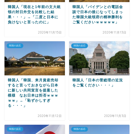
韓国人「現在と1年前の文大統
韓国人「バイデンとの電話会
領の対日外交を比較した結
談で日本の後になってしまっ
果・・・」→「二度と日本に
た韓国大統領府の精神勝利を
負けないと言ったのに」
ご覧くださいｗｗｗｗｗ」
2020年11月15日
2020年11月13日
韓国の反応
韓国の反応
韓国人「韓国、来月資産売却
韓国人「日本の菅総理の近況
すると言っておきながら日本
をご覧ください・・・」
に新しい共同宣言を提案した
模様 なお日本は拒否ｗｗｗ
ｗｗ」→「恥ずかしすぎ
る・・・」
2020年11月12日
2020年11月3日
韓国の反応
韓国の反応