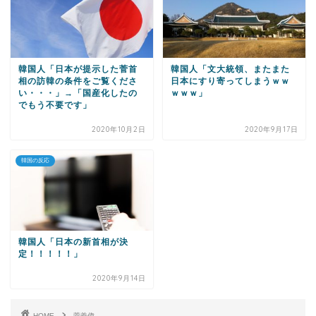
韓国人「日本が提示した菅首
韓国人「文大統領、またまた
相の訪韓の条件をご覧くださ
日本にすり寄ってしまうｗｗ
い・・・」→「国産化したの
ｗｗｗ」
でもう不要です」
2020年10月2日
2020年9月17日
韓国の反応
韓国人「日本の新首相が決
定！！！！！」
2020年9月14日
HOME
菅義偉