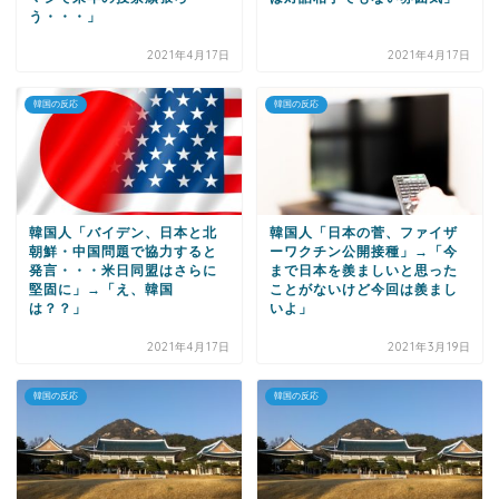
う・・・」
2021年4月17日
2021年4月17日
韓国の反応
韓国の反応
韓国人「バイデン、日本と北
韓国人「日本の菅、ファイザ
朝鮮・中国問題で協力すると
ーワクチン公開接種」→「今
発言・・・米日同盟はさらに
まで日本を羨ましいと思った
堅固に」→「え、韓国
ことがないけど今回は羨まし
は？？」
いよ」
2021年4月17日
2021年3月19日
韓国の反応
韓国の反応