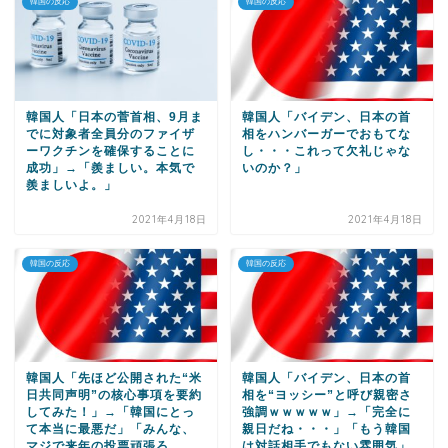
韓国の反応
韓国の反応
韓国人「日本の菅首相、9月ま
韓国人「バイデン、日本の首
でに対象者全員分のファイザ
相をハンバーガーでおもてな
ーワクチンを確保することに
し・・・これって欠礼じゃな
成功」→「羨ましい。本気で
いのか？」
羨ましいよ。」
2021年4月18日
2021年4月18日
韓国の反応
韓国の反応
韓国人「先ほど公開された“米
韓国人「バイデン、日本の首
日共同声明”の核心事項を要約
相を“ヨッシー”と呼び親密さ
してみた！」→「韓国にとっ
強調ｗｗｗｗｗ」→「完全に
て本当に最悪だ」「みんな、
親日だね・・・」「もう韓国
マジで来年の投票頑張ろ
は対話相手でもない雰囲気」