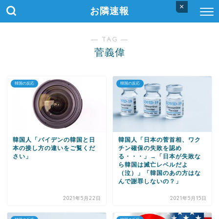
×
お隣速報
― TAG ―
菅義偉
韓国の反応
韓国の反応
韓国人「バイデンの韓国と日
韓国人「日本の菅首相、ワク
本の接し方の違いをご覧くだ
チン確保の失敗を認め
さい」
る・・・」→「日本が失敗な
ら韓国は滅亡レベルだよ
（泣）」「韓国のあの方はな
んで謝罪しないの？」
2021年5月22日
2021年5月15日