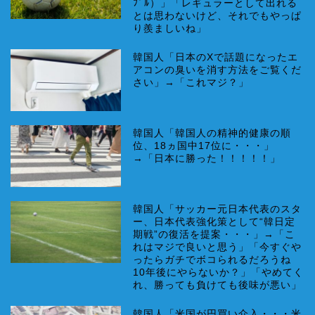
ﾌﾞﾙ）」「レギュラーとして出れる
とは思わないけど、それでもやっぱ
り羨ましいね」
韓国人「日本のXで話題になったエ
アコンの臭いを消す方法をご覧くだ
さい」→「これマジ？」
韓国人「韓国人の精神的健康の順
位、18ヵ国中17位に・・・」
→「日本に勝った！！！！！」
韓国人「サッカー元日本代表のスタ
ー、日本代表強化策として“韓日定
期戦”の復活を提案・・・」→「こ
れはマジで良いと思う」「今すぐや
ったらガチでボコられるだろうね
10年後にやらないか？」「やめてく
れ、勝っても負けても後味が悪い」
韓国人「米国が円買い介入・・・米