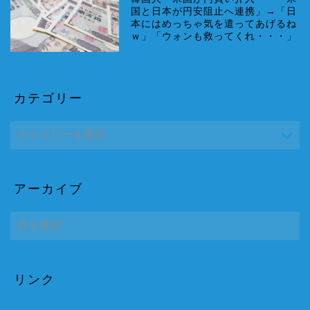
国と日本が円安阻止へ連携」→「日
本にはめっちゃ気を遣ってあげるね
ｗ」「ウォンも救ってくれ・・・」
カテゴリー
アーカイブ
ア
ー
カ
イ
ブ
リンク