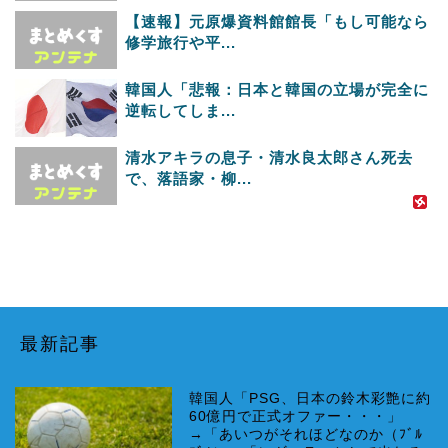
【速報】元原爆資料館館長「もし可能なら
修学旅行や平...
韓国人「悲報：日本と韓国の立場が完全に
逆転してしま...
清水アキラの息子・清水良太郎さん死去
で、落語家・柳...
最新記事
韓国人「PSG、日本の鈴木彩艶に約
60億円で正式オファー・・・」
→「あいつがそれほどなのか（ﾌﾞﾙ