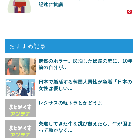
記述に抗議
おすすめ記事
偶然のホラー。民泊した部屋の壁に、10年
前の自分が...
日本で婚活する韓国人男性が急増「日本の
女性は優しい...
レクサスの軽トラとかどうよ
突進してきた牛を跳び越えたら、牛が固ま
って動かなく...