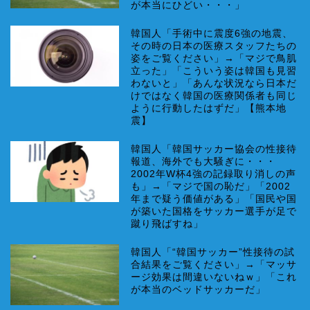
が本当にひどい・・・」
韓国人「手術中に震度6強の地震、
その時の日本の医療スタッフたちの
姿をご覧ください」→「マジで鳥肌
立った」「こういう姿は韓国も見習
わないと」「あんな状況なら日本だ
けではなく韓国の医療関係者も同じ
ように行動したはずだ」【熊本地
震】
韓国人「韓国サッカー協会の性接待
報道、海外でも大騒ぎに・・・
2002年W杯4強の記録取り消しの声
も」→「マジで国の恥だ」「2002
年まで疑う価値がある」「国民や国
が築いた国格をサッカー選手が足で
蹴り飛ばすね」
韓国人「“韓国サッカー”性接待の試
合結果をご覧ください」→「マッサ
ージ効果は間違いないねｗ」「これ
が本当のベッドサッカーだ」