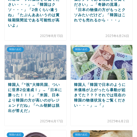
さい・・・」→「韓国はク
ださい」→「奇跡の流通」
ソ・・・」「2倍くらい違う
「日本の物価の方がもっとク
ね」「たぶんああいうのは賞
ソみたいだけど」「韓国はこ
味期限間近である可能性が高
れでも売れるから・・・」
いよ」
2025年8月13日
2025年6月26日
韓国の反応
韓国の反応
韓国人「“祝”大韓民国、つい
韓国人「韓国で日本のように
に世界2位達成！」→「日本に
米価格が上がったら暴動が起
勝った！！！」「米国、日本
きてた？？？それでは現在の
より韓国の方が高いのがレジ
韓国の物価状況をご覧くださ
ェンドだね」「ヘル朝鮮は脱
い・・・」→「」
出が答えだ」
2025年6月17日
2025年6月2日
韓国の反応
韓国の反応