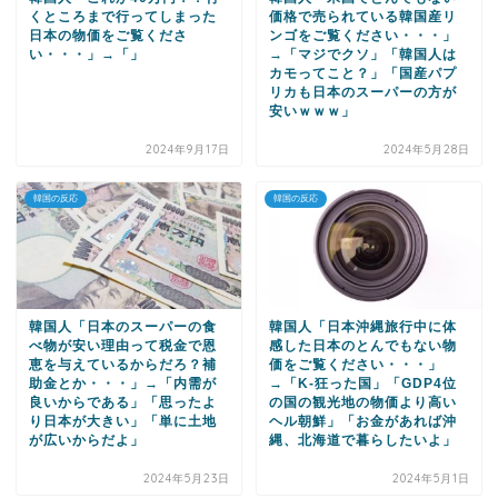
くところまで行ってしまった
価格で売られている韓国産リ
日本の物価をご覧くださ
ンゴをご覧ください・・・」
い・・・」→「」
→「マジでクソ」「韓国人は
カモってこと？」「国産パプ
リカも日本のスーパーの方が
安いｗｗｗ」
2024年9月17日
2024年5月28日
韓国の反応
韓国の反応
韓国人「日本のスーパーの食
韓国人「日本沖縄旅行中に体
べ物が安い理由って税金で恩
感した日本のとんでもない物
恵を与えているからだろ？補
価をご覧ください・・・」
助金とか・・・」→「内需が
→「K-狂った国」「GDP4位
良いからである」「思ったよ
の国の観光地の物価より高い
り日本が大きい」「単に土地
ヘル朝鮮」「お金があれば沖
が広いからだよ」
縄、北海道で暮らしたいよ」
2024年5月23日
2024年5月1日