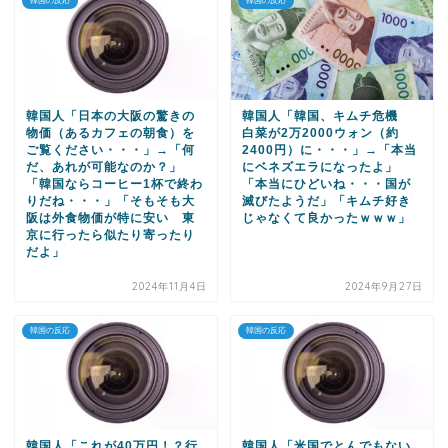
韓国の反応
韓国の反応
韓国人「日本の大阪の驚きの
韓国人「韓国、キムチ危機
物価（あるカフェの朝食）を
白菜が2万2000ウォン（約
ご覧ください・・・」→「何
2400円）に・・・」→「本当
だ、あれが可能なのか？」
にベネズエラになったよ」
「韓国ならコーヒー1杯で終わ
「本当にひどいね・・・国が
りだね・・・」「そもそも大
滅びたようだ」「キムチ好き
阪は外食物価が特に安い 東
じゃなくて良かったｗｗｗ」
京に行ったら似たり寄ったり
だよ」
2024年11月4日
2024年9月27日
韓国の反応
韓国の反応
韓国人「これが40万円！？行
韓国人「米国でとんでもない