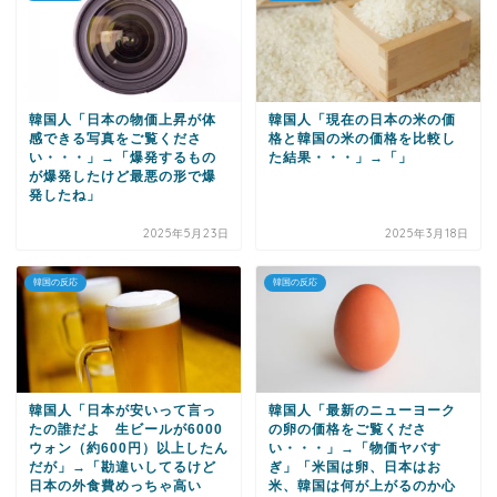
韓国人「日本の物価上昇が体
韓国人「現在の日本の米の価
感できる写真をご覧くださ
格と韓国の米の価格を比較し
い・・・」→「爆発するもの
た結果・・・」→「」
が爆発したけど最悪の形で爆
発したね」
2025年5月23日
2025年3月18日
韓国の反応
韓国の反応
韓国人「日本が安いって言っ
韓国人「最新のニューヨーク
たの誰だよ 生ビールが6000
の卵の価格をご覧くださ
ウォン（約600円）以上したん
い・・・」→「物価ヤバす
だが」→「勘違いしてるけど
ぎ」「米国は卵、日本はお
日本の外食費めっちゃ高い
米、韓国は何が上がるのか心