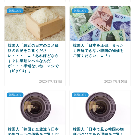
韓国の反応
韓国の反応
韓国人「最近の日本のコメ価
韓国人「日本を圧倒、まった
格の近況をご覧くださ
く理解できない韓国の物価を
い・・・」→「あれほどなら
ご覧ください」→「」
すぐに暴動レベルなんだ
が・・・半端ないね、マジで
（ｶﾞｸﾌﾞﾙ）」
2025年9月21日
2025年8月30日
韓国の反応
韓国の反応
韓国人「韓国と全然違う日本
韓国人「日本で見る韓国の物
の缶コーラの価格をご覧くだ
価がクソである理由をご覧く