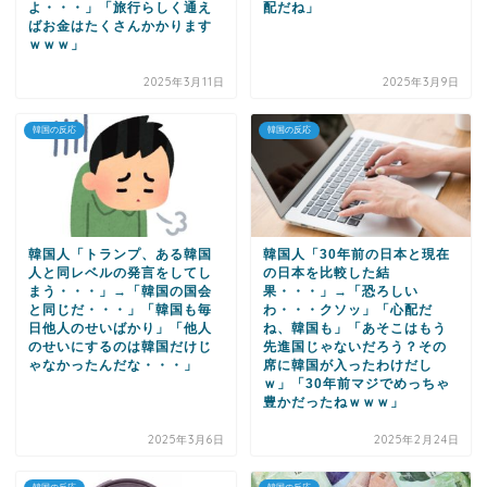
よ・・・」「旅行らしく通え
配だね」
ばお金はたくさんかかります
ｗｗｗ」
2025年3月11日
2025年3月9日
韓国の反応
韓国の反応
韓国人「トランプ、ある韓国
韓国人「30年前の日本と現在
人と同レベルの発言をしてし
の日本を比較した結
まう・・・」→「韓国の国会
果・・・」→「恐ろしい
と同じだ・・・」「韓国も毎
わ・・・クソッ」「心配だ
日他人のせいばかり」「他人
ね、韓国も」「あそこはもう
のせいにするのは韓国だけじ
先進国じゃないだろう？その
ゃなかったんだな・・・」
席に韓国が入ったわけだし
ｗ」「30年前マジでめっちゃ
豊かだったねｗｗｗ」
2025年3月6日
2025年2月24日