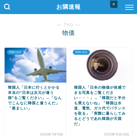
×
お隣速報
― TAG ―
物価
韓国の反応
韓国の反応
韓国人「日本に行くとかかる
韓国人「日本の物価が体感で
本当の“日本は次元が違う
きる写真をご覧くださ
病”をご覧ください」→「なん
い・・・」→「韓国だと半分
でこんなに韓国と違うんだ」
も買えないね」「韓国は水
「羨ましい」
道、電気、ガス代でバランス
を取る」「実際に暮らしてみ
るとどうであれ韓国が天国
だ」
2026年7月15日
2025年10月20日