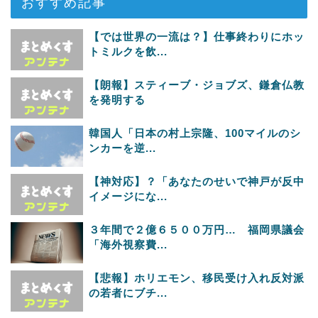
おすすめ記事
【では世界の一流は？】仕事終わりにホッ
トミルクを飲...
【朗報】スティーブ・ジョブズ、鎌倉仏教
を発明する
韓国人「日本の村上宗隆、100マイルのシ
ンカーを逆...
【神対応】？「あなたのせいで神戸が反中
イメージにな...
３年間で２億６５００万円… 福岡県議会
「海外視察費...
【悲報】ホリエモン、移民受け入れ反対派
の若者にブチ...