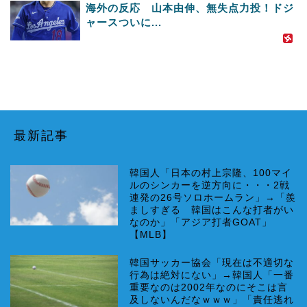
海外の反応 山本由伸、無失点力投！ドジ
ャースついに...
最新記事
韓国人「日本の村上宗隆、100マイ
ルのシンカーを逆方向に・・・2戦
連発の26号ソロホームラン」→「羨
ましすぎる 韓国はこんな打者がい
なのか」「アジア打者GOAT」
【MLB】
韓国サッカー協会「現在は不適切な
行為は絶対にない」→韓国人「一番
重要なのは2002年なのにそこは言
及しないんだなｗｗｗ」「責任逃れ