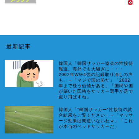
最新記事
韓国人「韓国サッカー協会の性接待
報道、海外でも大騒ぎに・・・
2002年W杯4強の記録取り消しの声
も」→「マジで国の恥だ」「2002
年まで疑う価値がある」「国民や国
が築いた国格をサッカー選手が足で
蹴り飛ばすね」
韓国人「“韓国サッカー”性接待の試
合結果をご覧ください」→「マッサ
ージ効果は間違いないねｗ」「これ
が本当のベッドサッカーだ」