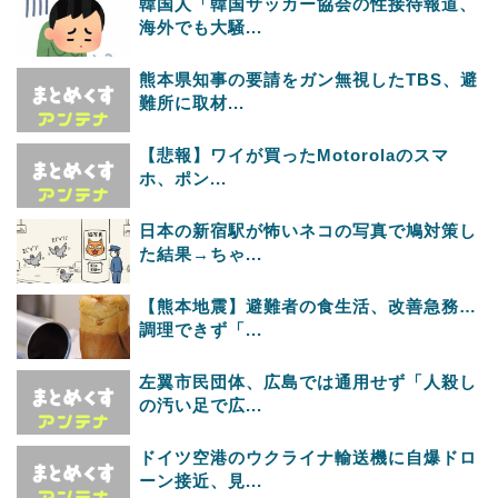
韓国人「韓国サッカー協会の性接待報道、
海外でも大騒...
熊本県知事の要請をガン無視したTBS、避
難所に取材...
【悲報】ワイが買ったMotorolaのスマ
ホ、ポン...
日本の新宿駅が怖いネコの写真で鳩対策し
た結果→ちゃ...
【熊本地震】避難者の食生活、改善急務…
調理できず「...
左翼市民団体、広島では通用せず「人殺し
の汚い足で広...
ドイツ空港のウクライナ輸送機に自爆ドロ
ーン接近、見...