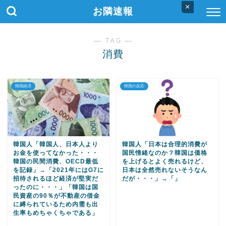
×
お隣速報
― TAG ―
消費
韓国経済
韓国の反応
韓国人「韓国人、日本人より
韓国人「日本は合理的消費が
お金を使ってなかった・・・
国民情緒なのか？韓国は価格
韓国の民間消費、OECD最低
を上げるとよく売れるけど、
を記録」→「2021年にはG7に
日本は全然売れないそうなん
招待されるほど経済が堅実だ
だが・・・」→「」
ったのに・・・」「韓国は国
民資産の90％が不動産の借金
に縛られているため内需も出
生率もめちゃくちゃである」