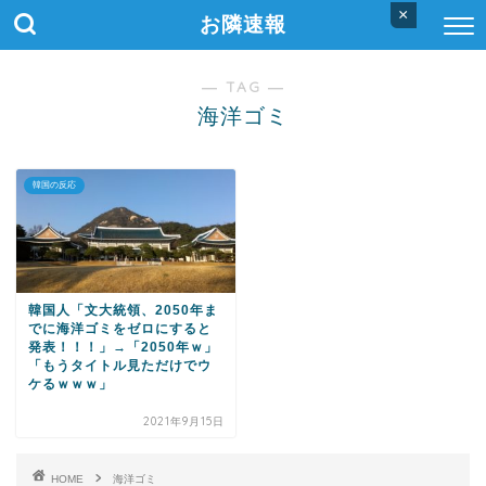
×
お隣速報
― TAG ―
海洋ゴミ
韓国の反応
韓国人「文大統領、2050年ま
でに海洋ゴミをゼロにすると
発表！！！」→「2050年ｗ」
「もうタイトル見ただけでウ
ケるｗｗｗ」
2021年9月15日
HOME
海洋ゴミ