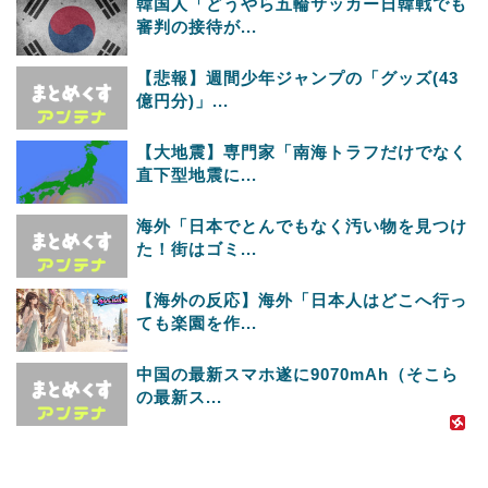
韓国人「どうやら五輪サッカー日韓戦でも
審判の接待が...
【悲報】週間少年ジャンプの「グッズ(43
億円分)」...
【大地震】専門家「南海トラフだけでなく
直下型地震に...
海外「日本でとんでもなく汚い物を見つけ
た！街はゴミ...
【海外の反応】海外「日本人はどこへ行っ
ても楽園を作...
中国の最新スマホ遂に9070mAh（そこら
の最新ス...