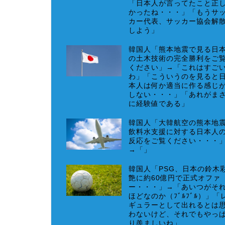
「日本人が言ってたこと正
かったね・・・」「もうサ
カー代表、サッカー協会解
しよう」
韓国人「熊本地震で見る日
の土木技術の完全勝利をご
ください」→「これはすご
わ」「こういうのを見ると
本人は何か適当に作る感じ
しない・・・」「あれがま
に経験値である」
韓国人「大韓航空の熊本地
飲料水支援に対する日本人
反応をご覧ください・・・
→「」
韓国人「PSG、日本の鈴木
艶に約60億円で正式オファ
ー・・・」→「あいつがそ
ほどなのか（ﾌﾞﾙﾌﾞﾙ）」「
ギュラーとして出れるとは
わないけど、それでもやっ
り羨ましいね」