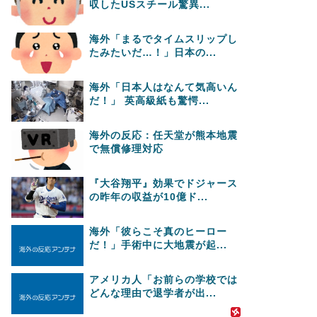
収したUSスチール驚異...
海外「まるでタイムスリップし
たみたいだ…！」日本の...
海外「日本人はなんて気高いん
だ！」 英高級紙も驚愕...
海外の反応：任天堂が熊本地震
で無償修理対応
『大谷翔平』効果でドジャース
の昨年の収益が10億ド...
海外「彼らこそ真のヒーロー
だ！」手術中に大地震が起...
アメリカ人「お前らの学校では
どんな理由で退学者が出...