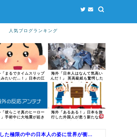
人気ブログランキング
外「まるでタイムスリップ
海外「日本人はなんて気高い
たみたいだ…！」日本の江
んだ！」 英高級紙も驚愕した
戸時代の街並...
極限の中の...
外「彼らこそ真のヒーロー
海外「あるある！」日本を旅
！」手術中に大地震が起き
行した外国人が患う新たな症
た熊本総合病...
状「日本後P...
た極限の中の日本人の姿に世界が衝...