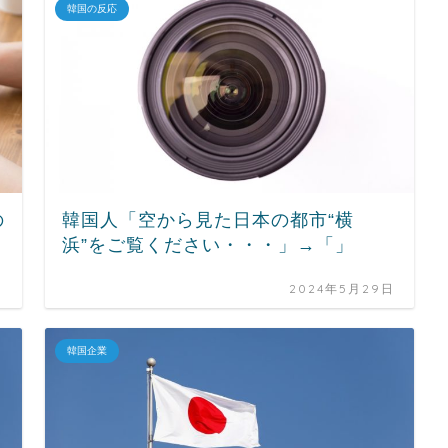
韓国の反応
の
韓国人「空から見た日本の都市“横
浜”をご覧ください・・・」→「」
日
2024年5月29日
韓国企業