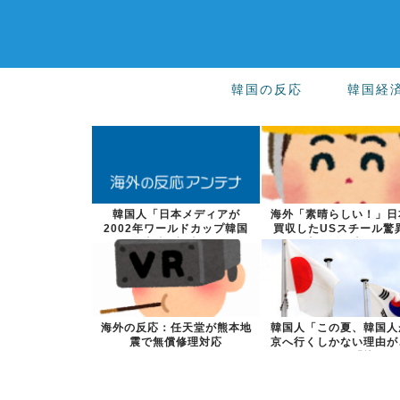
韓国の反応
韓国経
韓国人「日本メディアが
海外「素晴らしい！」日
2002年ワールドカップ韓国
買収したUSスチール驚
準決勝も調査す...
大復活に米国...
海外の反応：任天堂が熊本地
韓国人「この夏、韓国人
震で無償修理対応
京へ行くしかない理由が
ら…」→「快...