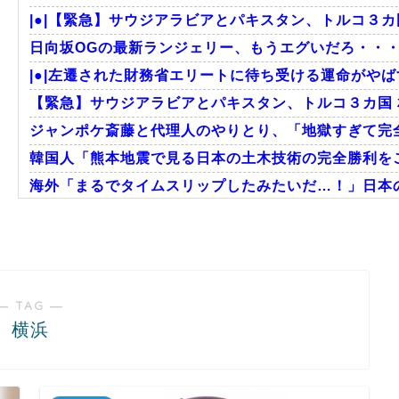
|●|【緊急】サウジアラビアとパキスタン、トルコ３カ
日向坂OGの最新ランジェリー、もうエグいだろ・・・
|●|左遷された財務省エリートに待ち受ける運命がやば
【緊急】サウジアラビアとパキスタン、トルコ３カ国
ジャンポケ斎藤と代理人のやりとり、「地獄すぎて完全
韓国人「熊本地震で見る日本の土木技術の完全勝利をご
海外「まるでタイムスリップしたみたいだ…！」日本の
海外「日本人はなんて気高いんだ！」 英高級紙も驚愕し
韓国人「この夏、韓国人が東京へ行くしかない理由がこ
外国人「日本の未来は安泰だ」16歳MF三井寺眞、衝撃
― TAG ―
横浜
Powered by livedoor 相互RSS