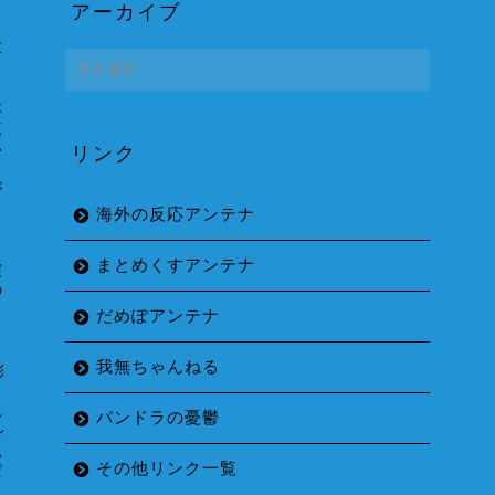
し
アーカイブ
ッ
散
ア
ー
カ
本
イ
覧
い
リンク
ブ
日
が
さ
海外の反応アンテナ
まとめくすアンテナ
震
の
」
だめぽアンテナ
我無ちゃんねる
彩
れ
パンドラの憂鬱
レ
思
その他リンク一覧
ぱ