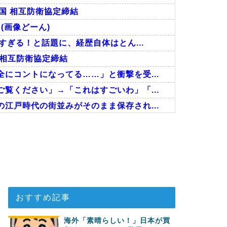
国 相互防衛協定締結
(画像どーん)
すぎる！と話題に、経歴自体はとん...
 相互防衛協定締結
にコントになってる……」と衝撃を受...
覧ください」→「これはすごいわ」「...
江戸時代の街並みがそのまま保存され...
た極限の中の日本人の姿に世界が衝...
ちら…」→「快適そうでめちゃくちゃ...
ゴール！久保建英超え歴代2位の記...
おすすめ記事
海外「素晴らしい！」日本が買