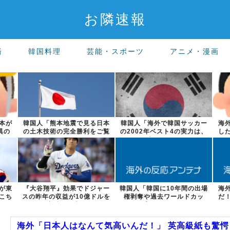
お隣速報
済
韓国料理
芸能・スポーツ
アニメ・漫画
本が
韓国人「熊本地震で見る日本
韓国人「海外で韓国サッカー
海
異の
の土木技術の完全勝利をご覧
の2002年ベスト4の実力は、
し
ください」→...
実際には...
が東
『大谷翔平』効果でドジャー
韓国人「韓国に10年間の出場
海
こち
スの昨年の収益が10億ドルを
権剥奪や過去ワールドカッ
だ
突破した事...
プ、オリンピ...
海外「日本人はなんて気高いんだ！」 英高級紙も驚愕し