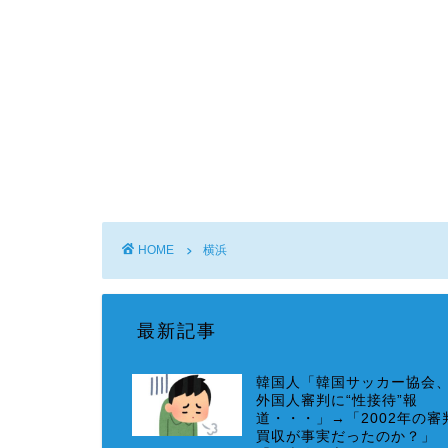
HOME
横浜
最新記事
韓国人「韓国サッカー協会
外国人審判に“性接待”報
道・・・」→「2002年の審
買収が事実だったのか？」