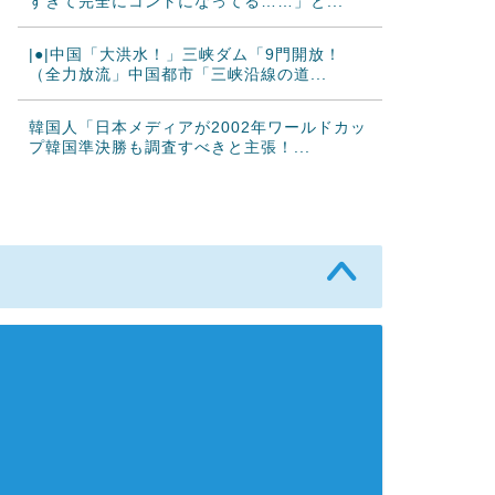
すぎて完全にコントになってる……」と...
|●|中国「大洪水！」三峡ダム「9門開放！
（全力放流」中国都市「三峡沿線の道...
韓国人「日本メディアが2002年ワールドカッ
プ韓国準決勝も調査すべきと主張！...
海外「素晴らしい！」日本が買収したUSスチ
ール驚異の大復活に米国人が大喜び
韓国人「熊本地震で見る日本の土木技術の完
全勝利をご覧ください」→「これはすご...
韓国人「海外で韓国サッカーの2002年ベスト
4の実力は、実際にはどれくらい認...
海外「まるでタイムスリップしたみたい
だ…！」日本の江戸時代の街並みがそのま
ま...
海外「日本人はなんて気高いんだ！」 英高級