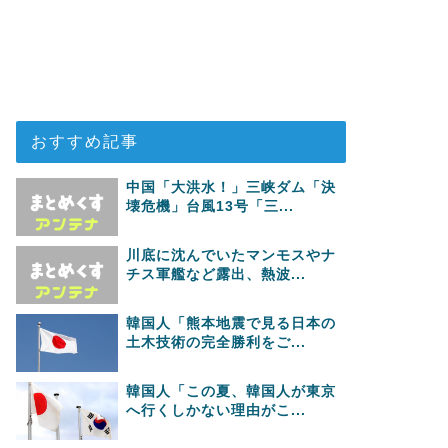
おすすめ記事
中国「大洪水！」三峡ダム「決
壊危機」台風13号「三...
川底に沈んでいたマンモスやナ
チス軍艦など露出、熱波...
韓国人「熊本地震で見る日本の
土木技術の完全勝利をご...
韓国人「この夏、韓国人が東京
へ行くしかない理由がこ...