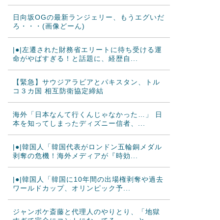
日向坂OGの最新ランジェリー、もうエグいだ
ろ・・・(画像どーん)
|●|左遷された財務省エリートに待ち受ける運
命がやばすぎる！と話題に、経歴自...
【緊急】サウジアラビアとパキスタン、トル
コ３カ国 相互防衛協定締結
海外「日本なんて行くんじゃなかった…」 日
本を知ってしまったディズニー信者、...
|●|韓国人「韓国代表がロンドン五輪銅メダル
剥奪の危機！海外メディアが『時効...
|●|韓国人「韓国に10年間の出場権剥奪や過去
ワールドカップ、オリンピック予...
ジャンポケ斎藤と代理人のやりとり、「地獄