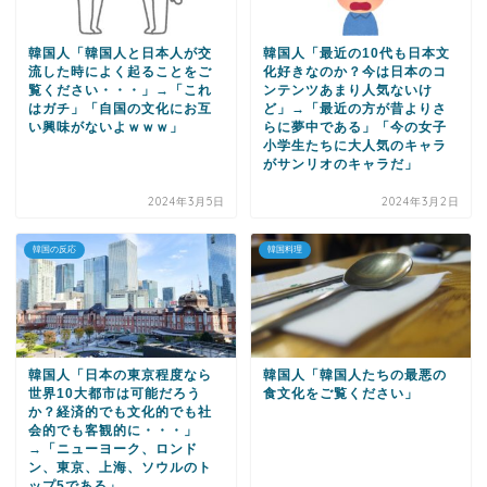
韓国人「韓国人と日本人が交
韓国人「最近の10代も日本文
流した時によく起ることをご
化好きなのか？今は日本のコ
覧ください・・・」→「これ
ンテンツあまり人気ないけ
はガチ」「自国の文化にお互
ど」→「最近の方が昔よりさ
い興味がないよｗｗｗ」
らに夢中である」「今の女子
小学生たちに大人気のキャラ
がサンリオのキャラだ」
2024年3月5日
2024年3月2日
韓国の反応
韓国料理
韓国人「日本の東京程度なら
韓国人「韓国人たちの最悪の
世界10大都市は可能だろう
食文化をご覧ください」
か？経済的でも文化的でも社
会的でも客観的に・・・」
→「ニューヨーク、ロンド
ン、東京、上海、ソウルのト
ップ5である」