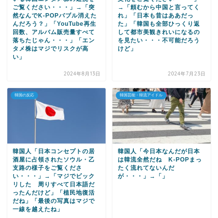
ご覧ください・・・」→「突
→「頼むから中国と言ってく
然なんでK-POPバブル消えた
れ」「日本も昔はああだっ
んだろう？」「YouTube再生
た」「韓国も全部ひっくり返
回数、アルバム販売量すべて
して都市美観きれいになるの
落ちたじゃん・・・」「エン
を見たい・・・不可能だろう
タメ株はマジでリスクが高
けど」
い」
2024年8月13日
2024年7月23日
韓国の反応
韓国芸能・韓流アイドル
韓国人「日本コンセプトの居
韓国人「今日本なんだが日本
酒屋に占領されたソウル・乙
は韓流全然だね K-POPまっ
支路の様子をご覧くださ
たく流れてないんだ
い・・・」→「マジでビック
が・・・」→「」
リした 周りすべて日本語だ
ったんだけど」「植民地復活
だね」「最後の写真はマジで
一線を越えたね」