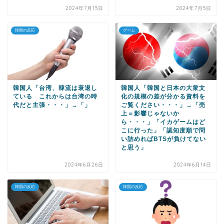
2024年7月15日
2024年7月5日
韓国の反応
ゲーム
韓国人「台湾、韓流は衰退し
韓国人「韓国と日本の大衆文
ている これからは台湾の時
化の規模の差が分かる資料を
代だと主張・・・」→「」
ご覧ください・・・」→「売
上＝影響じゃないか
ら・・・」「イカゲームはど
こに行った」「認知度順で問
い詰めればBTSが負けてない
と思う」
2024年6月26日
2024年6月14日
韓国の反応
韓国の反応