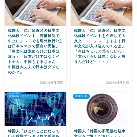
韓国人「仁川延寿区の日本文
韓国人「仁川延寿区、日本文
化体験イベント、苦情殺到で
化体験イベントを企画して大
中止に」→「でも海外旅行1位
炎上・・・」→「ますます日
は日本ｗマジで面白い民族」
本文化が入り込んでくるよ」
「多文化は認めるけど日本は
「今はちょっと恐ろしいわ」
違う」「日本だけではなくベ
「文化くらいは悪くないと思
トナム、中国もするじゃん
うんだけど・・・」
中国は大丈夫で日本はダメな
のか？」
2024年8月15日
2024年8月14日
韓国芸能・韓流アイドル
韓国の反応
韓国人「ひどいことになって
韓国人「韓国の不思議な駐車
いる韓国エンタメ株の近況を
文化をご覧ください・・・」