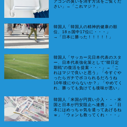
アコンの臭いを消す方法をご覧くだ
さい」→「これマジ？」
韓国人「韓国人の精神的健康の順
位、18ヵ国中17位に・・・」
→「日本に勝った！！！！！」
韓国人「サッカー元日本代表のスタ
ー、日本代表強化策として“韓日定
期戦”の復活を提案・・・」→「こ
れはマジで良いと思う」「今すぐや
ったらガチでボコられるだろうね
10年後にやらないか？」「やめてく
れ、勝っても負けても後味が悪い」
韓国人「米国が円買い介入・・・米
国と日本が円安阻止へ連携」→「日
本にはめっちゃ気を遣ってあげるね
ｗ」「ウォンも救ってくれ・・・」