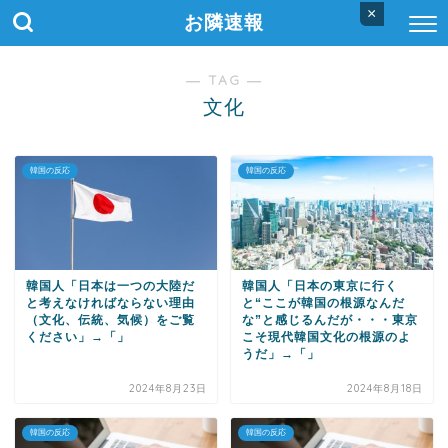
×
お隣速報
― TAG ―
文化
韓国の反応
韓国の反応
韓国人「日本は一つの大陸だ
韓国人「日本の東京に行く
と考えなければならない理由
と“ここが韓国の根源なんだ
（文化、伝統、気候）をご覧
な”と感じるんだが・・・東京
ください」→「」
こそ現代韓国文化の根源のよ
うだ」→「」
2024年8月23日
2024年8月18日
韓国の反応
韓国の反応