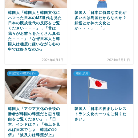
韓国人「韓国人と韓国文化に
韓国人「日本に特異な文化が
ハマった日本のMZ世代を見た
多いのは島国だからなのか？
日本の既成世代の反応をご覧
妖怪とか神の文化と
ください・・・」→「昔は
か・・・」→「」
我々がお前らをたくさん真似
た・・・」「なぜ日本人と韓
国人は極度に嫌いながら心の
中では好きなのか」
2024年6月4日
2024年5月11日
韓国芸能・韓流アイドル
韓国の反応
韓国人「アジア文化の最後の
韓国人「日本の羨ましいレス
勝者が韓国の韓流だと思う理
トラン文化の一つをご覧くだ
由をご覧ください」→「日
さい」
本、インドは？」「売上を見
れば日本でしょ 韓流の10
倍」「波及力は韓流が上」