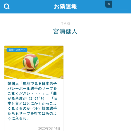
×
お隣速報
― TAG ―
宮浦健人
芸能・スポーツ
韓国人「現地で見る日本男子
バレーボール選手のサーブを
ご覧ください・・・」→「曲
がる角度が（ｶﾞｸﾌﾞﾙ）」「日
本と言えばとにかくかっこよ
く見えるのか（汗）韓国選手
たちもサーブを打てばあのよ
うに入るわ」
2025年5月14日