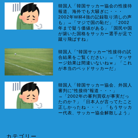
韓国人「韓国サッカー協会の性接待
報道、海外でも大騒ぎに・・・
2002年W杯4強の記録取り消しの声
も」→「マジで国の恥だ」「2002
年まで疑う価値がある」「国民や国
が築いた国格をサッカー選手が足で
蹴り飛ばすね」
韓国人「“韓国サッカー”性接待の試
合結果をご覧ください」→「マッサ
ージ効果は間違いないねｗ」「これ
が本当のベッドサッカーだ」
韓国人「韓国サッカー協会、外国人
審判に“性接待”報道・・・」
→「2002年の審判買収が事実だっ
たのか？」「日本人が言ってたこと
正しかったね・・・」「もうサッカ
ー代表、サッカー協会解散しよう」
カテゴリー