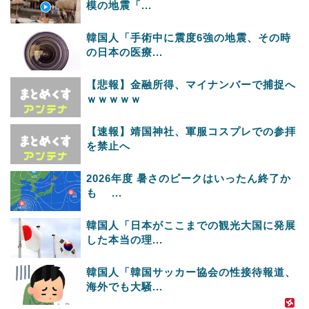
模の地震「...
韓国人「手術中に震度6強の地震、その時
の日本の医療...
【悲報】金融所得、マイナンバーで捕捉へ
ｗｗｗｗｗ
【速報】靖国神社、軍服コスプレでの参拝
を禁止へ
2026年度 暑さのピークはいったん終了か
も ...
韓国人「日本がここまでの観光大国に発展
した本当の理...
韓国人「韓国サッカー協会の性接待報道、
海外でも大騒...