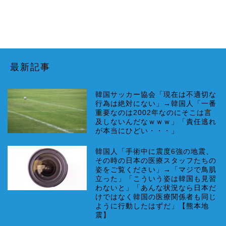
最新記事
韓国サッカー協会「現在は不適切な
行為は絶対にない」→韓国人「一番
重要なのは2002年なのにそこは言
及しないんだなｗｗｗ」「責任逃れ
が本当にひどい・・・」
韓国人「手術中に震度6強の地震、
その時の日本の医療スタッフたちの
姿をご覧ください」→「マジで鳥肌
立った」「こういう姿は韓国も見習
わないと」「あんな状況なら日本だ
けではなく韓国の医療関係者も同じ
ように行動したはずだ」【熊本地
震】