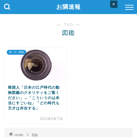
×
お隣速報
― TAG ―
図鑑
猫・犬・動物
韓国人「日本の江戸時代の動
物図鑑のクオリティをご覧く
ださい」→「こういうのは本
当にすごいね」「どの時代も
天才は存在する」
2022年5月17日
HOME
図鑑