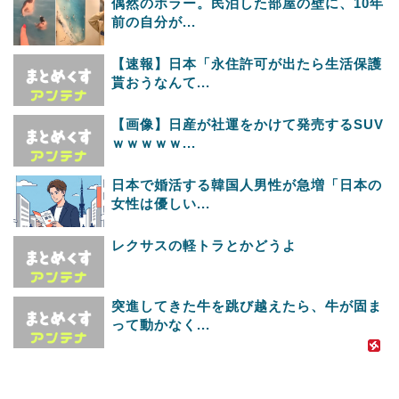
偶然のホラー。民泊した部屋の壁に、10年
前の自分が...
【速報】日本「永住許可が出たら生活保護
貰おうなんて...
【画像】日産が社運をかけて発売するSUV
ｗｗｗｗｗ...
日本で婚活する韓国人男性が急増「日本の
女性は優しい...
レクサスの軽トラとかどうよ
突進してきた牛を跳び越えたら、牛が固ま
って動かなく...