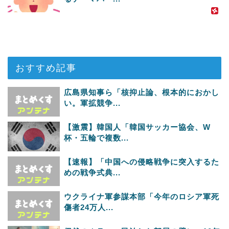
おすすめ記事
広島県知事ら「核抑止論、根本的におかし
い。軍拡競争...
【激震】韓国人「韓国サッカー協会、W
杯・五輪で複数...
【速報】「中国への侵略戦争に突入するた
めの戦争式典...
ウクライナ軍参謀本部「今年のロシア軍死
傷者24万人...