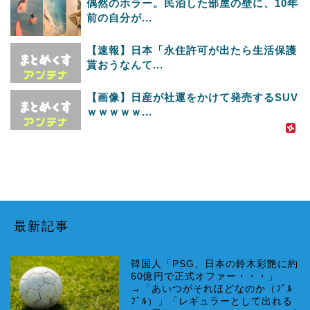
偶然のホラー。民泊した部屋の壁に、10年
前の自分が...
【速報】日本「永住許可が出たら生活保護
貰おうなんて...
【画像】日産が社運をかけて発売するSUV
ｗｗｗｗｗ...
最新記事
韓国人「PSG、日本の鈴木彩艶に約
60億円で正式オファー・・・」
→「あいつがそれほどなのか（ﾌﾞﾙ
ﾌﾞﾙ）」「レギュラーとして出れる