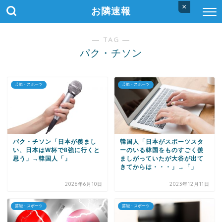
×
お隣速報
― TAG ―
パク・チソン
芸能・スポーツ
芸能・スポーツ
パク・チソン「日本が羨まし
韓国人「日本がスポーツスタ
い、日本はW杯で8強に行くと
ーのいる韓国をものすごく羨
思う」→韓国人「」
ましがっていたが大谷が出て
きてからは・・・」→「」
2026年6月10日
2023年12月11日
芸能・スポーツ
芸能・スポーツ