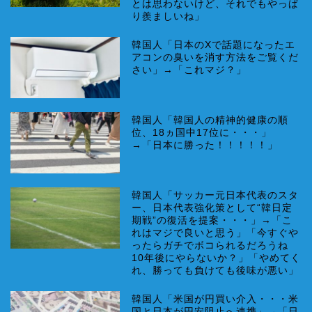
とは思わないけど、それでもやっぱ
り羨ましいね」
韓国人「日本のXで話題になったエ
アコンの臭いを消す方法をご覧くだ
さい」→「これマジ？」
韓国人「韓国人の精神的健康の順
位、18ヵ国中17位に・・・」
→「日本に勝った！！！！！」
韓国人「サッカー元日本代表のスタ
ー、日本代表強化策として“韓日定
期戦”の復活を提案・・・」→「こ
れはマジで良いと思う」「今すぐや
ったらガチでボコられるだろうね
10年後にやらないか？」「やめてく
れ、勝っても負けても後味が悪い」
韓国人「米国が円買い介入・・・米
国と日本が円安阻止へ連携」→「日