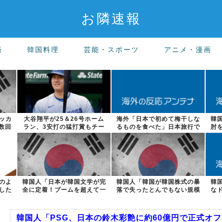
お隣速報
済
韓国料理
芸能・スポーツ
アニメ・漫画
ッカ
大谷翔平が25＆26号ホーム
海外「日本で初めて梅干しな
韓
数回
ラン、3安打の猛打賞もチー
るものを食べた」日本旅行で
肘
ムはまさか...
食べた変わっ...
のよ
韓国人「日本が韓国文学が完
韓国人「韓国が韓国株式の暴
韓
した
全に定着！ブームを超えて一
落で失ったとんでもない規模
な
つのジャンル...
の国民年金の...
韓国人「PSG、日本の鈴木彩艶に約60億円で正式オフ