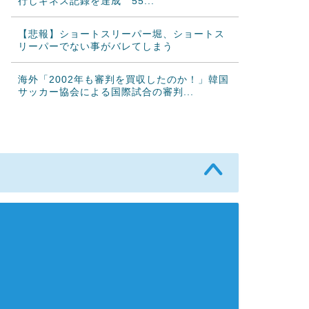
行しギネス記録を達成 55...
【悲報】ショートスリーパー堀、ショートス
リーパーでない事がバレてしまう
海外「2002年も審判を買収したのか！」韓国
サッカー協会による国際試合の審判...
海外「日本なんて行くんじゃなかった…」 日
本を知ってしまったディズニー信者、...
【激震】韓国人「韓国サッカー協会、W杯・
五輪で複数回の性接待を行い審判を買収...
大谷翔平が25＆26号ホームラン、3安打の猛
打賞もチームはまさかの6連敗、ド...
韓国人「日本ではテーブルに肘をついてはい
けない？日本の食事マナーが想像以上に...
韓国人「韓国サッカー協会W杯予選で外国人