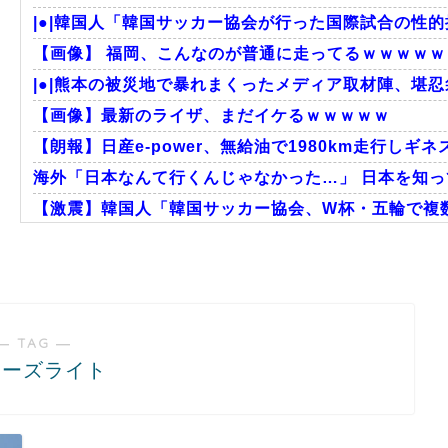
|●|韓国人「韓国サッカー協会が行った国際試合の性的
【画像】 福岡、こんなのが普通に走ってるｗｗｗｗｗｗ
|●|熊本の被災地で暴れまくったメディア取材陣、堪忍
【画像】最新のライザ、まだイケるｗｗｗｗｗ
【朗報】日産e-power、無給油で1980km走行しギネス
海外「日本なんて行くんじゃなかった…」 日本を知って
【激震】韓国人「韓国サッカー協会、W杯・五輪で複数
外国人「2002年W杯は?」韓国サッカーに衝撃的不祥
韓国人「韓国サッカー協会W杯予選で外国人審判に性
韓国人「日本には韓国みたいなドラッグストアがないの
― TAG ―
アーズライト
Powered by livedoor 相互RSS