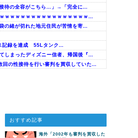
接待の全容がこちら…」→「完全に...
ｗｗｗｗｗｗｗｗｗｗｗｗｗｗｗｗ...
袋の緒が切れた地元住民が苦情を寄...
記録を達成 55Lタンク...
しまったディズニー信者、帰国後『...
回の性接待を行い審判を買収していた...
事！W杯予選でレフリーへの性的接...
接待したことが発覚！」
で韓国が羨ましくて羨ましくて仕方が...
おすすめ記事
海外「2002年も審判を買収した