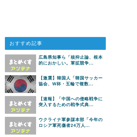
おすすめ記事
広島県知事ら「核抑止論、根本
的におかしい。軍拡競争...
【激震】韓国人「韓国サッカー
協会、W杯・五輪で複数...
【速報】「中国への侵略戦争に
突入するための戦争式典...
ウクライナ軍参謀本部「今年の
ロシア軍死傷者24万人...