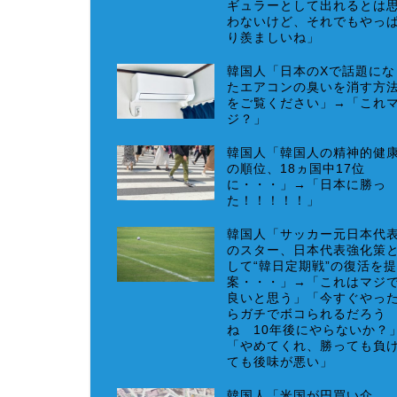
ギュラーとして出れるとは
わないけど、それでもやっ
り羨ましいね」
韓国人「日本のXで話題にな
たエアコンの臭いを消す方
をご覧ください」→「これ
ジ？」
韓国人「韓国人の精神的健
の順位、18ヵ国中17位
に・・・」→「日本に勝っ
た！！！！！」
韓国人「サッカー元日本代
のスター、日本代表強化策
して“韓日定期戦”の復活を提
案・・・」→「これはマジ
良いと思う」「今すぐやっ
らガチでボコられるだろう
ね 10年後にやらないか？
「やめてくれ、勝っても負
ても後味が悪い」
韓国人「米国が円買い介