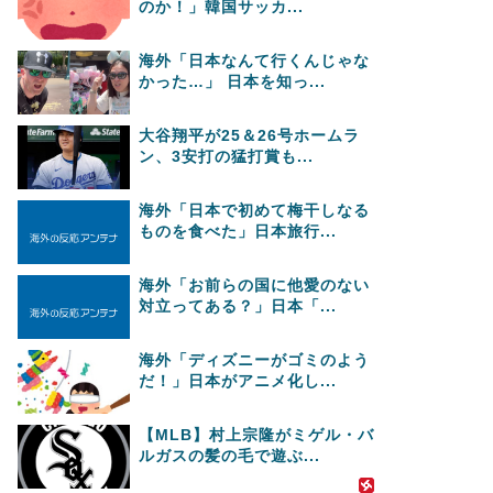
のか！」韓国サッカ...
海外「日本なんて行くんじゃな
かった…」 日本を知っ...
大谷翔平が25＆26号ホームラ
ン、3安打の猛打賞も...
海外「日本で初めて梅干しなる
ものを食べた」日本旅行...
海外「お前らの国に他愛のない
対立ってある？」日本「...
海外「ディズニーがゴミのよう
だ！」日本がアニメ化し...
【MLB】村上宗隆がミゲル・バ
ルガスの髪の毛で遊ぶ...