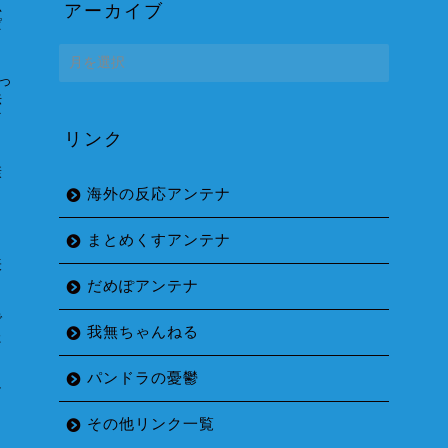
思
アーカイブ
ぱ
ア
ー
っ
カ
法
イ
マ
リンク
ブ
康
海外の反応アンテナ
まとめくすアンテナ
表
と
だめぽアンテナ
で
我無ちゃんねる
た
」
パンドラの憂鬱
け
その他リンク一覧