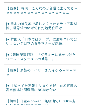
【画像】 福岡、こんなのが普通に走ってるｗ
ｗｗｗｗｗｗｗｗｗｗｗｗｗｗｗｗｗ...
|●|熊本の被災地で暴れまくったメディア取材
陣、堪忍袋の緒が切れた地元住民が...
|●|韓国人「日本ではテーブルに肘をついては
いけない？日本の食事マナーが想像...
|●|#韓国記事翻訳 『グラミーに見せつけた
ワールドスターBTSの威厳！』、...
【画像】最新のライザ、まだイケるｗｗｗｗ
ｗ
|●|【知ってた速報】サヨク界隈「首相官邸の
高市熊本訪問動画にBGMが付いて...
【朗報】日産e-power、無給油で1980km走