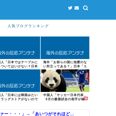
人気ブログランキング
国人「日本ではテーブルに
海外「お前らの国に他愛のな
をついてはいけない？日本
い対立ってある？」日本「エ
の食事マナー...
スカレーター...
国人「日本には韓国みたい
中国人「サッカー日本代表、
ドラッグストアがないので
9月の親善試合の相手が確
韓国が羨まし...
定！」 中国人...
ァー・・・」→「あいつがそれほど...