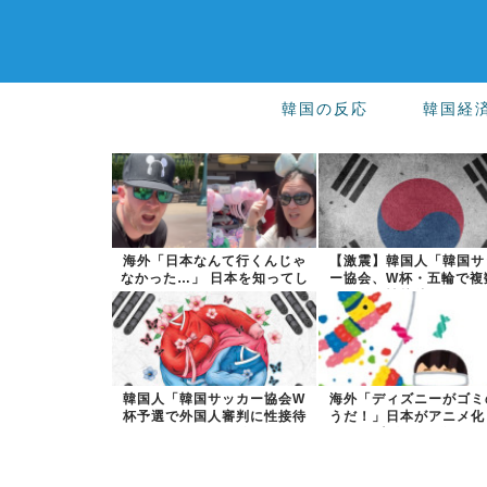
韓国の反応
韓国経
海外「日本なんて行くんじゃ
【激震】韓国人「韓国サ
なかった…」 日本を知ってし
ー協会、W杯・五輪で複
まったディ...
の性接待を行...
韓国人「韓国サッカー協会W
海外「ディズニーがゴミ
杯予選で外国人審判に性接待
うだ！」日本がアニメ化
したことが発...
米人気SF作...