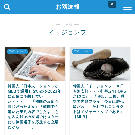
×
お隣速報
― TAG ―
イ・ジョンフ
芸能・スポーツ
芸能・スポーツ
韓国人「日本人、ジョンフが
韓国人「イ・ジョンフ、今日
MLBで通用しないのを2023年
も無安打・・・打率.243 OPS
に正確に予想してい
.713に」→「併殺、三振、満
た・・・」→「韓国の反応も
塁で内野フライ 今日は歴代
同じだったよｗ」「韓国でも
級だね」「それでもコンタク
驚いた契約内容でしたよ も
トはメジャートップである」
ちろん我々の立場ではスター
【MLB】
だし韓国選手を応援する立場
だから・・・」