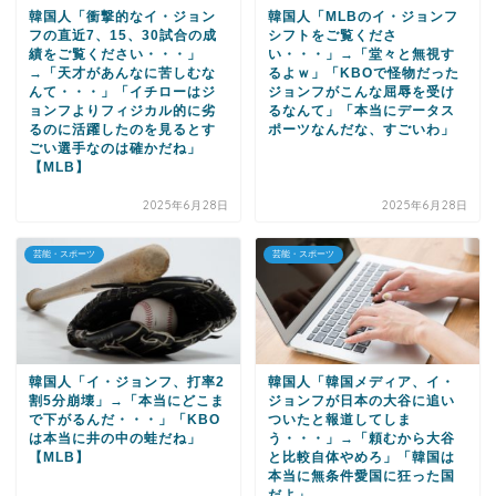
韓国人「衝撃的なイ・ジョン
韓国人「MLBのイ・ジョンフ
フの直近7、15、30試合の成
シフトをご覧くださ
績をご覧ください・・・」
い・・・」→「堂々と無視す
→「天才があんなに苦しむな
るよｗ」「KBOで怪物だった
んて・・・」「イチローはジ
ジョンフがこんな屈辱を受け
ョンフよりフィジカル的に劣
るなんて」「本当にデータス
るのに活躍したのを見るとす
ポーツなんだな、すごいわ」
ごい選手なのは確かだね」
【MLB】
2025年6月28日
2025年6月28日
芸能・スポーツ
芸能・スポーツ
韓国人「イ・ジョンフ、打率2
韓国人「韓国メディア、イ・
割5分崩壊」→「本当にどこま
ジョンフが日本の大谷に追い
で下がるんだ・・・」「KBO
ついたと報道してしま
は本当に井の中の蛙だね」
う・・・」→「頼むから大谷
【MLB】
と比較自体やめろ」「韓国は
本当に無条件愛国に狂った国
だよ」