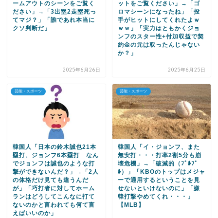
ームアウトのシーンをご覧く
ットをご覧ください」→「ゴ
ださい」→「3出塁2走塁死っ
ロマシーンになったね」「投
てマジ？」「誰であれ本当に
手がヒットにしてくれたよｗ
クソ判断だ」
ｗｗ」「実力はともかくジョ
ンフのスター性+付加収益で契
約金の元は取ったんじゃない
か？」
2025年6月26日
2025年6月25日
芸能・スポーツ
芸能・スポーツ
韓国人「日本の鈴木誠也21本
韓国人「イ・ジョンフ、また
塁打、ジョンフ6本塁打 なん
無安打・・・打率2割5分も崩
でジョンフは誠也のような打
壊危機」→「破滅的（ﾌﾞﾙﾌﾞ
撃ができないんだ？」→「2人
ﾙ）」「KBOのトップはメジャ
の体格だけ見ても違うんだ
ーで通用するということを見
が」「巧打者に対してホーム
せないといけないのに」「嫌
ランはどうしてこんなに打て
韓打撃やめてくれ・・・」
ないのかと言われても何て言
【MLB】
えばいいのか」