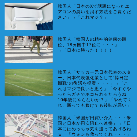
韓国人「日本のXで話題になったエ
アコンの臭いを消す方法をご覧くだ
さい」→「これマジ？」
韓国人「韓国人の精神的健康の順
位、18ヵ国中17位に・・・」
→「日本に勝った！！！！！」
韓国人「サッカー元日本代表のスタ
ー、日本代表強化策として“韓日定
期戦”の復活を提案・・・」→「こ
れはマジで良いと思う」「今すぐや
ったらガチでボコられるだろうね
10年後にやらないか？」「やめてく
れ、勝っても負けても後味が悪い」
韓国人「米国が円買い介入・・・米
国と日本が円安阻止へ連携」→「日
本にはめっちゃ気を遣ってあげるね
ｗ」「ウォンも救ってくれ・・・」