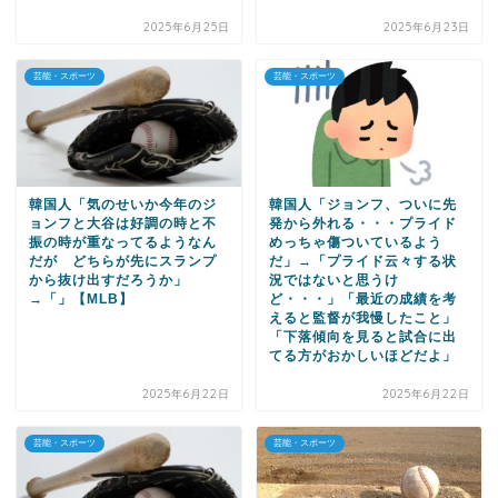
2025年6月25日
2025年6月23日
芸能・スポーツ
芸能・スポーツ
韓国人「気のせいか今年のジ
韓国人「ジョンフ、ついに先
ョンフと大谷は好調の時と不
発から外れる・・・プライド
振の時が重なってるようなん
めっちゃ傷ついているよう
だが どちらが先にスランプ
だ」→「プライド云々する状
から抜け出すだろうか」
況ではないと思うけ
→「」【MLB】
ど・・・」「最近の成績を考
えると監督が我慢したこと」
「下落傾向を見ると試合に出
てる方がおかしいほどだよ」
2025年6月22日
2025年6月22日
芸能・スポーツ
芸能・スポーツ