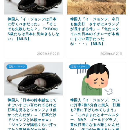
韓国人「イ・ジョンフは日本
韓国人「イ・ジョンフ、今日
に行くべきだった」→「そこ
も無安打 さすがにスランプ
でも失敗したら？」「KBOの
が長すぎる件」→「似たスタ
S級たちは日本に見向きもしな
イルの日本のイチローが本当
い」【MLB】
にすごい選手だった
ね・・・」【MLB】
2025年6月22日
2025年6月21日
芸能・スポーツ
芸能・スポーツ
韓国人「日本の鈴木誠也って
韓国人「イ・ジョンフ、つい
すごいすごい言われてるけど
に打率2割5分台に突入 打順
打率を見るとジョンフより低
も7番に下げられてしまう」
かったんだが」→「打率だけ
→「このままだとオールスタ
でジョンフと比較ｗｗｗ」
ー、MVP、ゴールドグラブ、
「ジョンフが誠也くらい打っ
首位打者になるの難しいんだ
てたら英雄級だったぞ」
が」「体力が一番大きいと思