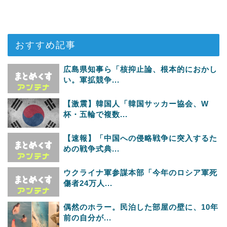
おすすめ記事
広島県知事ら「核抑止論、根本的におかし
い。軍拡競争...
【激震】韓国人「韓国サッカー協会、W
杯・五輪で複数...
【速報】「中国への侵略戦争に突入するた
めの戦争式典...
ウクライナ軍参謀本部「今年のロシア軍死
傷者24万人...
偶然のホラー。民泊した部屋の壁に、10年
前の自分が...