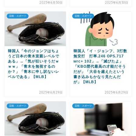
2025年6月30日
2025年6月30日
芸能・スポーツ
芸能・スポーツ
韓国人「今のジョンフはちょ
韓国人「イ・ジョンフ、3打数
うど日本の青木宣親レベルで
無安打 打率.246 OPS.717
ある」→「気が狂いそうだｗ
wrc+ 102」→「滅びたよ」
ｗｗ」「青木を無視するの
「KBO歴代最高の才能だそう
か？」「青木に申し訳ないレ
だが」「大谷を越えたという
ベルである」【MLB】
書き込みもかなり見たんだ
が」【MLB】
2025年6月29日
2025年6月29日
芸能・スポーツ
芸能・スポーツ